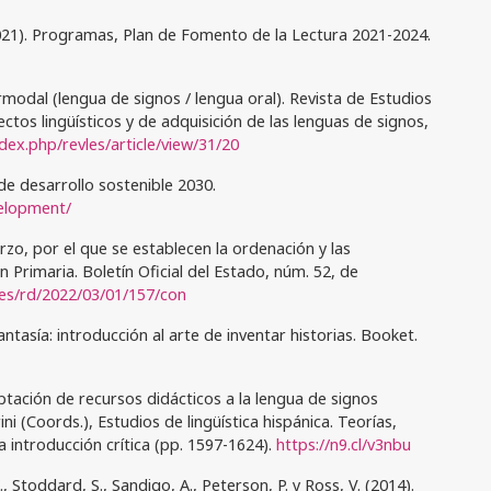
021). Programas, Plan de Fomento de la Lectura 2021-2024.
ermodal (lengua de signos / lengua oral). Revista de Estudios
tos lingüísticos y de adquisición de las lenguas de signos,
dex.php/revles/article/view/31/20
de desarrollo sostenible 2030.
velopment/
zo, por el que se establecen la ordenación y las
Primaria. Boletín Oficial del Estado, núm. 52, de
/es/rd/2022/03/01/157/con
antasía: introducción al arte de inventar historias. Booket.
ptación de recursos didácticos a la lengua de signos
rini (Coords.), Estudios de lingüística hispánica. Teorías,
a introducción crítica (pp. 1597-1624).
https://n9.cl/v3nbu
, Stoddard, S., Sandigo, A., Peterson, P. y Ross, V. (2014).