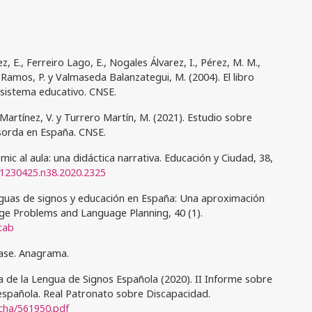
, E., Ferreiro Lago, E., Nogales Álvarez, I., Pérez, M. M.,
Ramos, P. y Valmaseda Balanzategui, M. (2004). El libro
 sistema educativo. CNSE.
Martínez, V. y Turrero Martín, M. (2021). Estudio sobre
 sorda en España. CNSE.
ómic al aula: una didáctica narrativa. Educación y Ciudad, 38,
01230425.n38.2020.2325
enguas de signos y educación en España: Una aproximación
e Problems and Language Planning, 40 (1).
1cab
clase. Anagrama.
a de la Lengua de Signos Española (2020). II Informe sobre
 española. Real Patronato sobre Discapacidad.
icha/561950.pdf