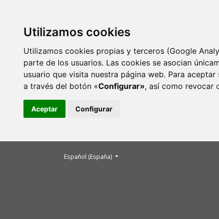
Utilizamos cookies
Utilizamos cookies propias y terceros (Google Analy
parte de los usuarios. Las cookies se asocian única
usuario que visita nuestra página web. Para aceptar 
a través del botón «
Configurar»
, así como revocar 
Aceptar
Configurar
Cambiar el idioma. El actual es:
Español (España)
La comunidad sorda en la Biblioteca Municip