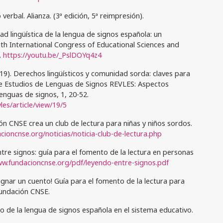
verbal. Alianza. (3ª edición, 5ª reimpresión).
idad lingüística de la lengua de signos española: un
 9th International Congress of Educational Sciences and
.
https://youtu.be/_PslDOYq4z4
2019). Derechos lingüísticos y comunidad sorda: claves para
 de Estudios de Lenguas de Signos REVLES: Aspectos
 lenguas de signos, 1, 20-52.
les/article/view/19/5
n CNSE crea un club de lectura para niñas y niños sordos.
cioncnse.org/noticias/noticia-club-de-lectura.php
re signos: guía para el fomento de la lectura en personas
ww.fundacioncnse.org/pdf/leyendo-entre-signos.pdf
gnar un cuento! Guía para el fomento de la lectura para
Fundación CNSE.
o de la lengua de signos española en el sistema educativo.