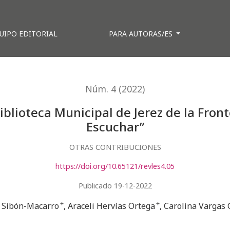
UIPO EDITORIAL
PARA AUTORAS/ES
Núm. 4 (2022)
blioteca Municipal de Jerez de la Fron
Escuchar”
OTRAS CONTRIBUCIONES
https://doi.org/10.65121/revles4.05
Publicado 19-12-2022
. Sibón-Macarro
+
Araceli Hervías Ortega
+
Carolina Vargas 