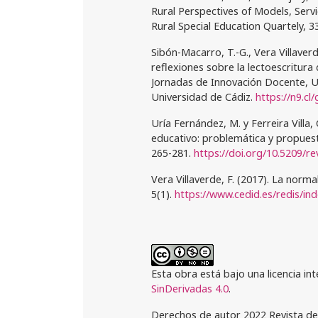
Rural Perspectives of Models, Serv
Rural Special Education Quartely, 33
Sibón-Macarro, T.-G., Vera Villaver
reflexiones sobre la lectoescritura
Jornadas de Innovación Docente, Un
Universidad de Cádiz.
https://n9.cl/
Uría Fernández, M. y Ferreira Villa,
educativo: problemática y propues
265-281.
https://doi.org/10.5209/r
Vera Villaverde, F. (2017). La norma
5(1).
https://www.cedid.es/redis/ind
Esta obra está bajo una licencia in
SinDerivadas 4.0
.
Derechos de autor 2022 Revista d