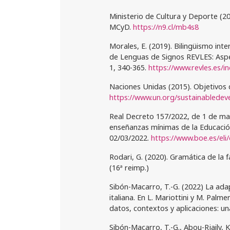
Ministerio de Cultura y Deporte (2
MCyD.
https://n9.cl/mb4s8
Morales, E. (2019). Bilingüismo int
de Lenguas de Signos REVLES: Aspec
1, 340-365.
https://www.revles.es/in
Naciones Unidas (2015). Objetivos 
https://www.un.org/sustainablede
Real Decreto 157/2022, de 1 de mar
enseñanzas mínimas de la Educación 
02/03/2022.
https://www.boe.es/eli
Rodari, G. (2020). Gramática de la f
(16ª reimp.)
Sibón-Macarro, T.-G. (2022) La ada
italiana. En L. Mariottini y M. Palme
datos, contextos y aplicaciones: un
Sibón-Macarro, T.-G., Abou-Rjaily, K.