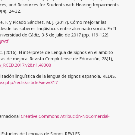
ices, and Resources for Students with Hearing Impairments.
(4), 24-32.
de, F. y Picado Sánchez, M. J. (2017). Cómo mejorar las
 desde los saberes lingüísticos entre alumnado sordo. En II
iversidad de Cádiz, 3-5 de julio de 2017 (pp. 119-122).
grvtf
 C. (2016). El intérprete de Lengua de Signos en el ámbito
tas de mejora. Revista Complutense de Educación, 28(1),
ev_RCED.2017.v28.n1.49308
lización lingüística de la lengua de signos española, REDIS,
ex.php/redis/article/view/317
ternacional
Creative Commons Atribución-NoComercial-
e Estudios de Lenguas de Signos REVLES