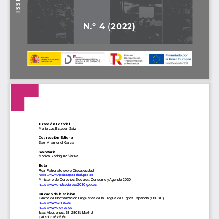
S S N  
I
N.º 4 (2022)
Dirección Editorial
María
Luz Esteban Saiz
Codirección Editorial
Saúl Villameriel García
Secretaría
Mónica Rodríguez Varela
Edita
Real Patronato sobre Discapacidad
https://www.rpdiscapacidad.gob.es
Ministerio de Derechos Sociales, Consumo y Agenda 2030
https://www.mdsocialesa2030.gob.es
Cuidado de la edición
Centro de Normalización Lingüística de la Lengua de Signos Española (CNLSE)
https://www.cnlse.es
https://www.revles.es
Islas Aleutianas, 28. 28035 Madrid
Tel. 91 
376 85 60